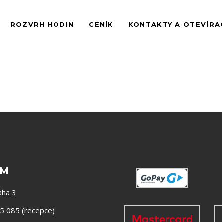
ROZVRH HODIN
CENÍK
KONTAKTY A OTEVÍRA
YM
aha 3
5 085 (recepce)