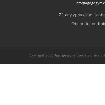
info@agogegym.c
Zásady zpracování osob
Obchodní podmí
Copyright 2025
Agoge gym
. Všechna práva vy