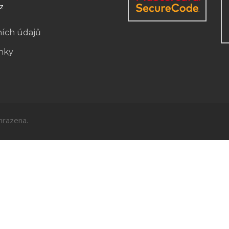
z
ních údajů
nky
hrazena.