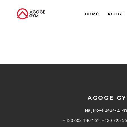
DOMŮ
AGOGE
AGOGE G
Na Jarově 2424/2, Pr
+420 603 140 161, +420 725 56